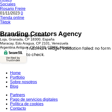
Sociales
Rosario Freire
01/11/2023
0
Tienda online
Tiktok
Branding Creators Agency
Sedes de Branding Creators:
Loja, Granada, CP 18300, España
Maracay, Edo Aragua, CP 2101, Venezuela
Argentina Antigua, CP 11270, CDMX, México
Trustmark widget validation failed: no form
Secure SSL
to check.
Verified by
Trustindex
Home
Portfolio
Sobre nosotros
Blog
Partners
Pago de servicios digitales
Política de cookies
Contacto